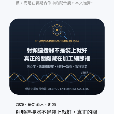
價，而是在長期合作中的配合度。本文從實務
經驗出發，解析設計變更、試產調整、交期協
調與風險分攤，如何影響專案穩定度，說明為
什麼真正可靠的電子連接器 OEM 代工夥伴，能
在關鍵時刻撐住整個專案。
2026‧
‧01.28
最新消息
射頻連接器不是裝上就好，真正的關